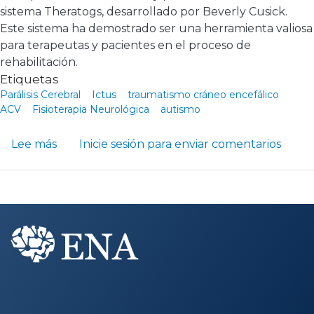
sistema Theratogs, desarrollado por Beverly Cusick.
Este sistema ha demostrado ser una herramienta valiosa
para terapeutas y pacientes en el proceso de
rehabilitación.
Etiquetas
Parálisis Cerebral
Ictus
traumatismo cráneo encefálico
ACV
Fisioterapia Neurológica
autismo
sobre El Sistema Theratogs: Una Herramienta
Lee más
Inicie sesión
para enviar comentarios