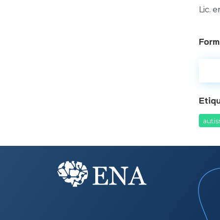
Lic. 
Form
Etiq
auti