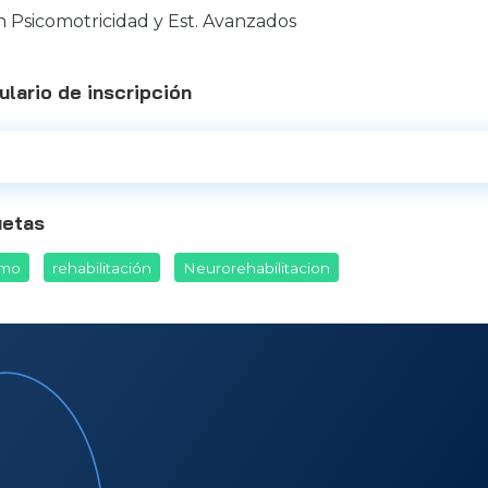
en Psicomotricidad y Est. Avanzados
ulario de inscripción
uetas
smo
rehabilitación
Neurorehabilitacion