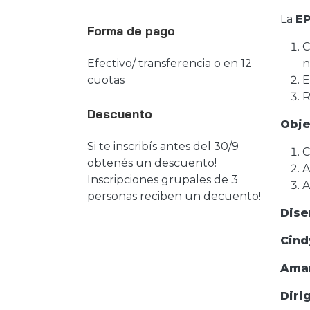
La
E
Forma de pago
C
n
Efectivo/ transferencia o en 12
E
cuotas
R
Descuento
Obje
Si te inscribís antes del 30/9
C
obtenés un descuento!
A
Inscripciones grupales de 3
A
personas reciben un decuento!
Dise
Cind
Ama
Diri